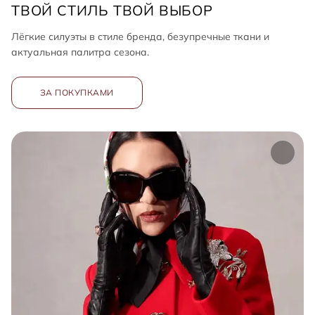
фирменной эстетики, минимализма и актуальных
ТВОЙ СТИЛЬ ТВОЙ ВЫБОР
силуэтов сезона.
Лёгкие силуэты в стиле бренда, безупречные ткани и
актуальная палитра сезона.
ЗА ПОКУПКАМИ
ЗА ПОКУПКАМИ