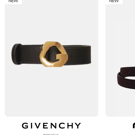
NEW
NEW
ремень