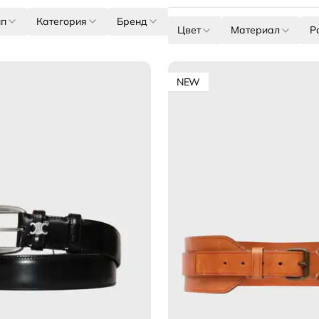
ип
Категория
Бренд
Цвет
Материал
Р
NEW