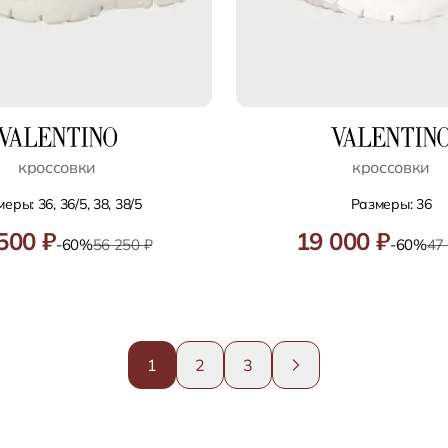
кроссовки
кроссовки
еры: 36, 36/5, 38, 38/5
Размеры: 36
500 ₽
19 000 ₽
-60%
56 250 ₽
-60%
47
1
2
3