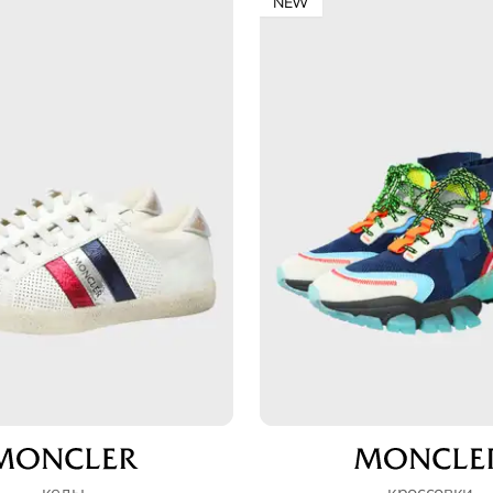
NEW
кеды
кроссовки