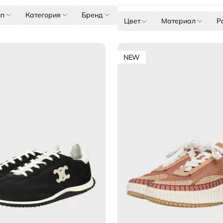
ип
Категория
Бренд
Цвет
Материал
Р
NEW