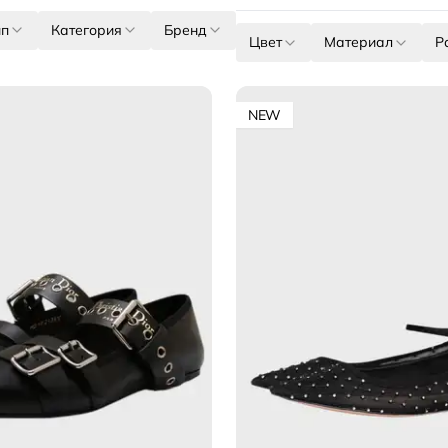
ип
Категория
Бренд
Цвет
Материал
Р
NEW