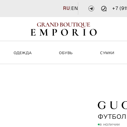
RU
|
EN
+7 (9
ОДЕЖДА
ОБУВЬ
СУМКИ
GUCCI
ФУТБОЛ
в наличии