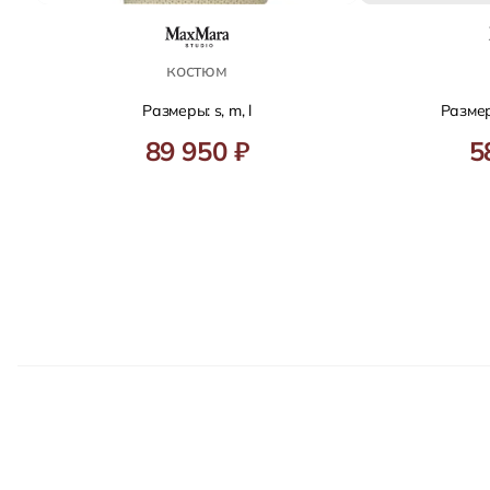
костюм
Размеры: s, m, l
Размеры
89 950 ₽
5