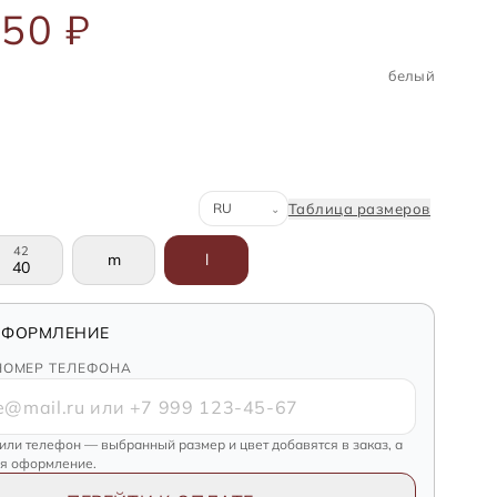
50 ₽
белый
Система размеров
Таблица размеров
⌄
42
m
l
40
ОФОРМЛЕНИЕ
НОМЕР ТЕЛЕФОНА
 или телефон — выбранный размер и цвет добавятся в заказ, а
ся оформление.