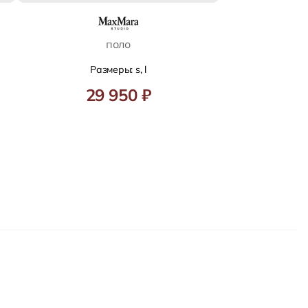
поло
Размеры: s, l
29 950 ₽