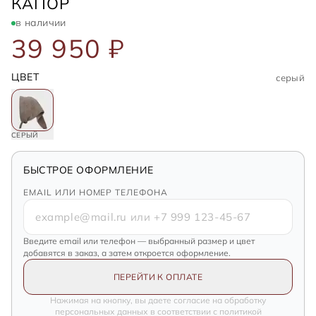
MAGDA BUTRYM
КАПОР
в наличии
39 950 ₽
ЦВЕТ
серый
СЕРЫЙ
БЫСТРОЕ ОФОРМЛЕНИЕ
EMAIL ИЛИ НОМЕР ТЕЛЕФОНА
Введите email или телефон — выбранный размер и цвет
добавятся в заказ, а затем откроется оформление.
ПЕРЕЙТИ К ОПЛАТЕ
Нажимая на кнопку, вы даете согласие на обработку
персональных данных в соответствии с политикой