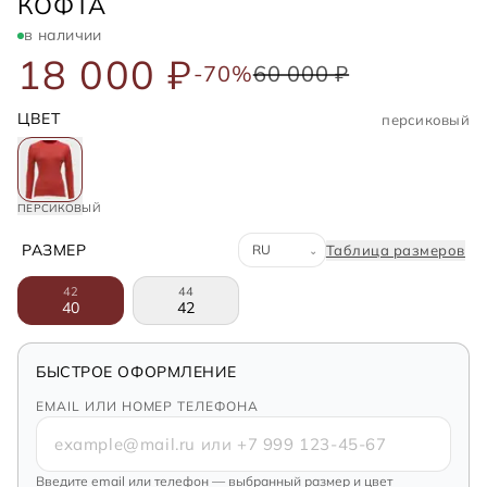
FENDI
КОФТА
в наличии
18 000 ₽
-70%
60 000 ₽
ЦВЕТ
персиковый
ПЕРСИКОВЫЙ
Система размеров
РАЗМЕР
Таблица размеров
⌄
42
44
40
42
БЫСТРОЕ ОФОРМЛЕНИЕ
EMAIL ИЛИ НОМЕР ТЕЛЕФОНА
Введите email или телефон — выбранный размер и цвет