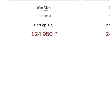
костюм
Размеры: s, l
Раз
124 950 ₽
2