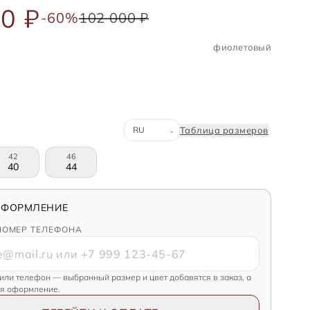
0 ₽
-60%
102 000 ₽
фиолетовый
Система размеров
Таблица размеров
⌄
42
46
40
44
ОФОРМЛЕНИЕ
НОМЕР ТЕЛЕФОНА
 или телефон — выбранный размер и цвет добавятся в заказ, а
ся оформление.