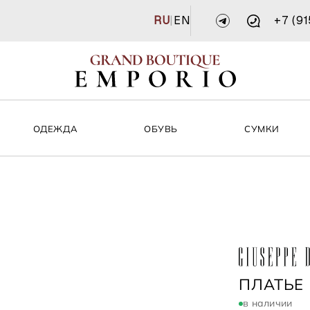
RU
|
EN
+7 (9
ОДЕЖДА
ОБУВЬ
СУМКИ
GIUSEPP
ПЛАТЬЕ
в наличии