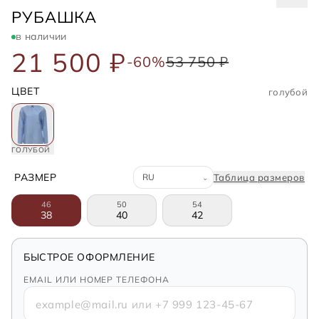
GIUSEPPE DI MORABITO
РУБАШКА
в наличии
21 500 ₽
-60%
53 750 ₽
ЦВЕТ
голубой
ГОЛУБОЙ
Система размеров
РАЗМЕР
Таблица размеров
⌄
46
50
54
38
40
42
БЫСТРОЕ ОФОРМЛЕНИЕ
EMAIL ИЛИ НОМЕР ТЕЛЕФОНА