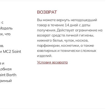
ВОЗВРАТ
Вы можете вернуть неподошедший
 с
товар в течение 14 дней с даты
 Модель
получения. Действует ограничение на
х, что
возврат средств личной гигиены,
нижнего белья, чулок, носков,
в.
парфюмерии, косметики, а также
ювелирных и технически сложных
и MC2 Saint
изделий.
Условия возврата
в и
добная
int Barth
оримый