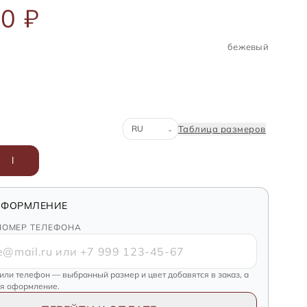
0 ₽
бежевый
Система размеров
Таблица размеров
⌄
l
ОФОРМЛЕНИЕ
НОМЕР ТЕЛЕФОНА
 или телефон — выбранный размер и цвет добавятся в заказ, а
ся оформление.