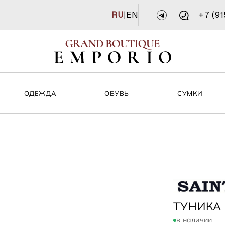
RU
|
EN
+7 (9
ОДЕЖДА
ОБУВЬ
СУМКИ
ST.BART
ТУНИКА
в наличии