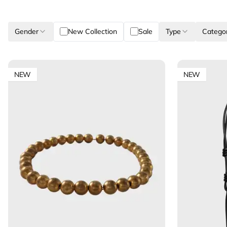
Gender
New Collection
Sale
Type
Catego
NEW
NEW