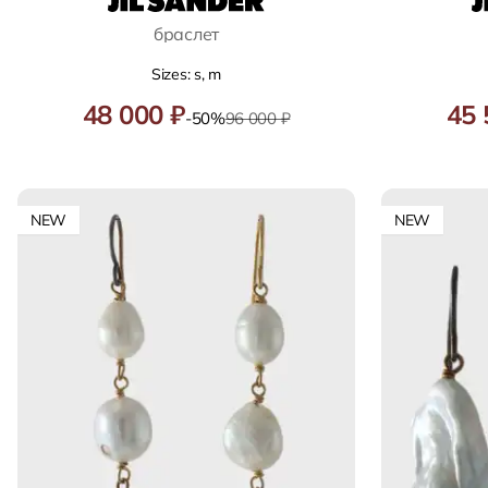
браслет
Sizes: s, m
48 000 ₽
45 
-50%
96 000 ₽
NEW
NEW