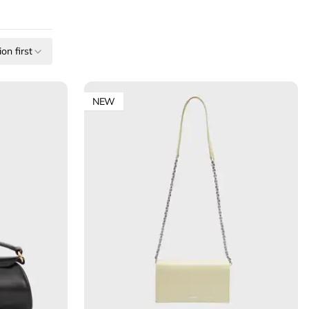
on first
NEW