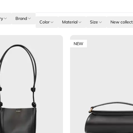
ry
Brand
Color
Material
Size
New collecti
NEW