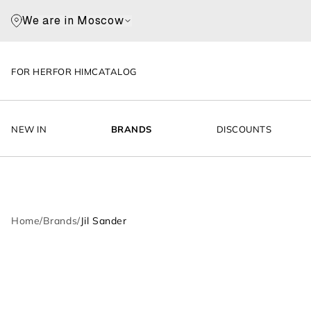
We are in Moscow
FOR HER
FOR HIM
CATALOG
NEW IN
BRANDS
DISCOUNTS
Home
/
Brands
/
Jil Sander