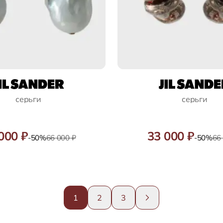
серьги
серьги
000 ₽
33 000 ₽
-50%
66 000 ₽
-50%
66
1
2
3