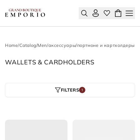
Home
/
Catalog
/
Men
/
аксессуары
/
портмоне и картхолдеры
WALLETS & CARDHOLDERS
FILTERS
1