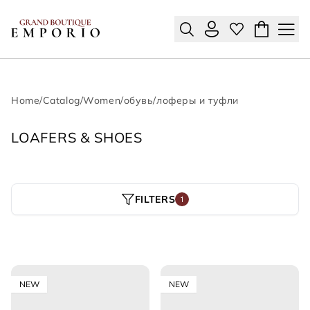
Home
/
Catalog
/
Women
/
обувь
/
лоферы и туфли
LOAFERS & SHOES
FILTERS
1
NEW
NEW