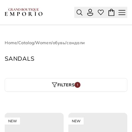
Home
/
Catalog
/
Women
/
обувь
/
сандали
SANDALS
FILTERS
1
NEW
NEW