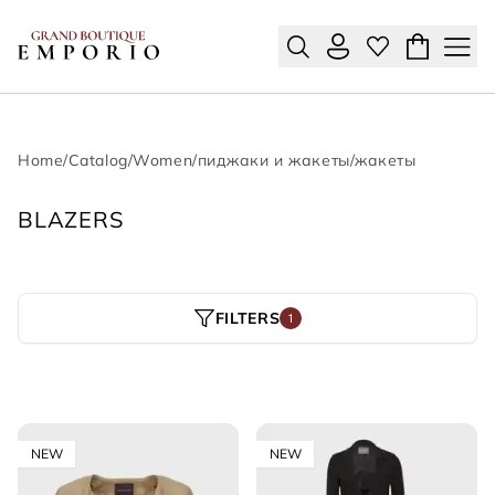
Home
/
Catalog
/
Women
/
пиджаки и жакеты
/
жакеты
BLAZERS
FILTERS
1
NEW
NEW