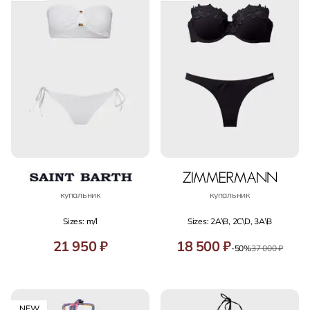
купальник
купальник
Sizes: m/l
Sizes: 2A\B, 2C\D, 3A\B
21 950 ₽
18 500 ₽
-50%
37 000 ₽
NEW