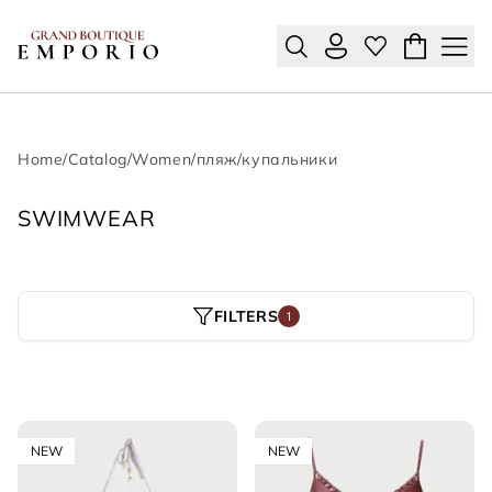
Home
/
Catalog
/
Women
/
пляж
/
купальники
SWIMWEAR
FILTERS
1
NEW
NEW