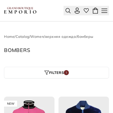
Home
/
Catalog
/
Women
/
верхняя одежда
/
бомберы
BOMBERS
FILTERS
1
NEW