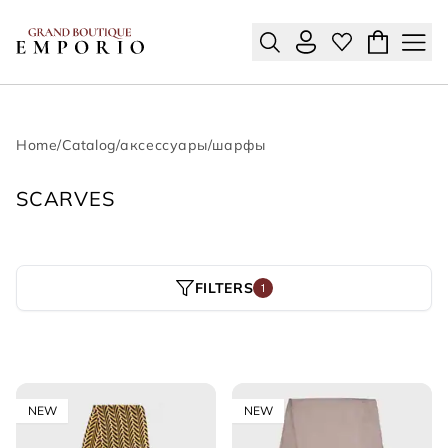
Home
/
Catalog
/
аксессуары
/
шарфы
SCARVES
FILTERS
1
NEW
NEW