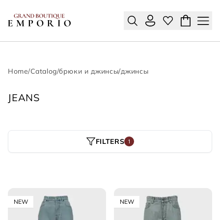
Home
/
Catalog
/
брюки и джинсы
/
джинсы
JEANS
FILTERS
1
NEW
NEW