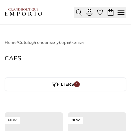
Home
/
Catalog
/
головные уборы
/
кепки
CAPS
FILTERS
1
NEW
NEW