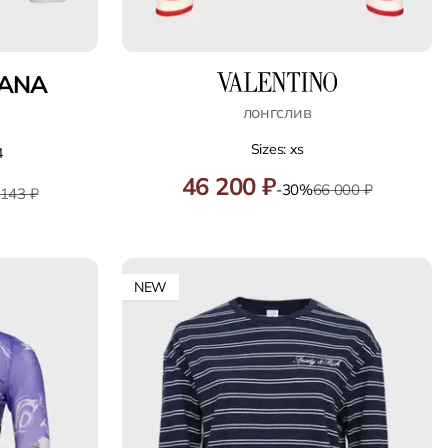
ANA
лонгслив
Sizes: xs
4
46 200 ₽
-30%
66 000 ₽
 143 ₽
NEW