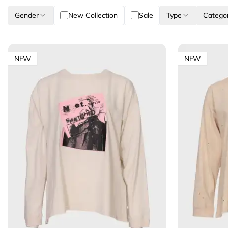
Gender
New Collection
Sale
Type
Catego
NEW
NEW