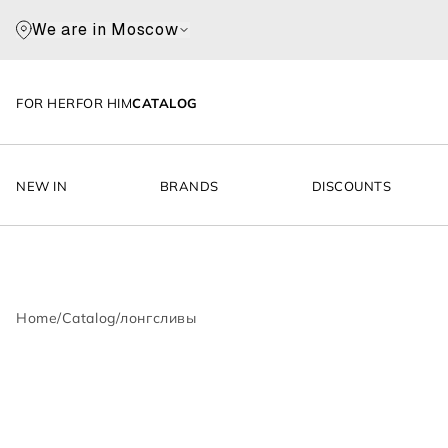
We are in Moscow
FOR HER
FOR HIM
CATALOG
NEW IN
BRANDS
DISCOUNTS
Home
/
Catalog
/
лонгсливы