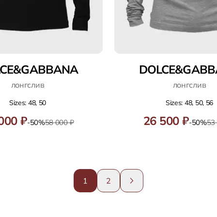
LCE&GABBANA
DOLCE&GABB
лонгслив
лонгслив
Sizes: 48, 50
Sizes: 48, 50, 56
000 ₽
26 500 ₽
-50%
58 000 ₽
-50%
53
1
2