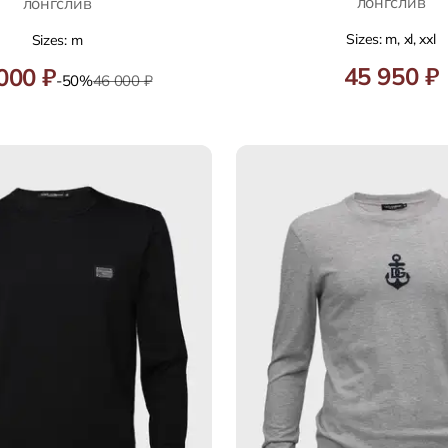
лонгслив
лонгслив
Sizes: m, xl, xxl
Sizes: m
45 950 ₽
000 ₽
-50%
46 000 ₽