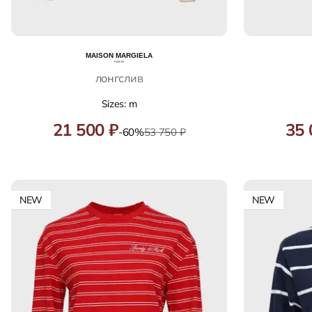
лонгслив
Sizes: m
21 500 ₽
35 
-60%
53 750 ₽
NEW
NEW