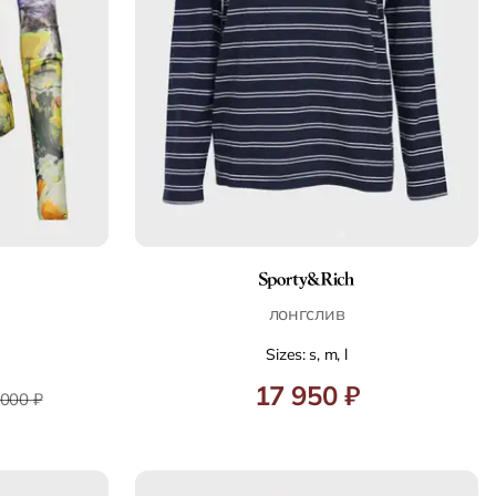
лонгслив
Sizes: s, m, l
17 950 ₽
 000 ₽