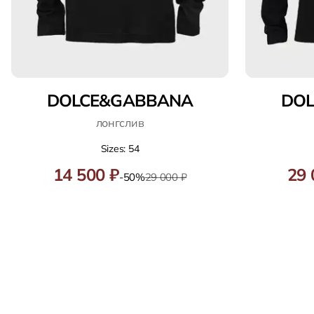
DOLCE&GABBANA
DO
лонгслив
Sizes: 54
14 500 ₽
29 
-50%
29 000 ₽