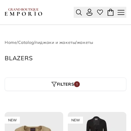
Home
/
Catalog
/
пиджаки и жакеты
/
жакеты
BLAZERS
FILTERS
1
NEW
NEW