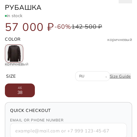
FENDI
РУБАШКА
in stock
57 000 ₽
-60%
142 500 ₽
COLOR
коричневый
КОРИЧНЕВЫЙ
Система размеров
SIZE
Size Guide
⌄
46
38
QUICK CHECKOUT
EMAIL OR PHONE NUMBER