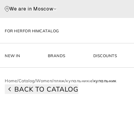
We are in Moscow
FOR HER
FOR HIM
CATALOG
NEW IN
BRANDS
DISCOUNTS
Home
/
Catalog
/
Women
/
пляж
/
купальники
/
купальник
BACK TO CATALOG