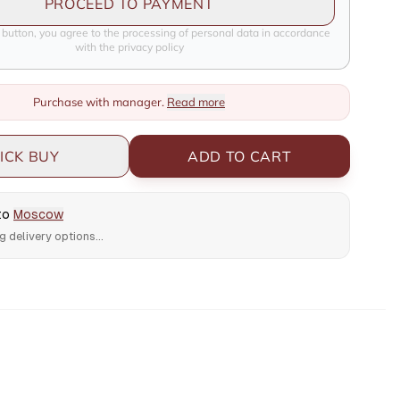
PROCEED TO PAYMENT
e button, you agree to the processing of personal data in accordance
with the privacy policy
Purchase with manager.
Read more
ICK BUY
ADD TO CART
 to
Moscow
g delivery options...