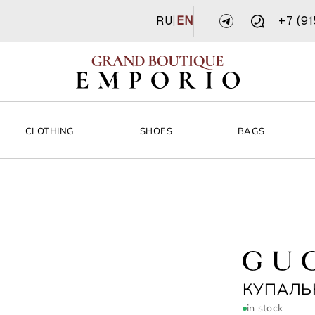
RU
|
EN
+7 (9
CLOTHING
SHOES
BAGS
GUCCI
КУПАЛЬ
in stock