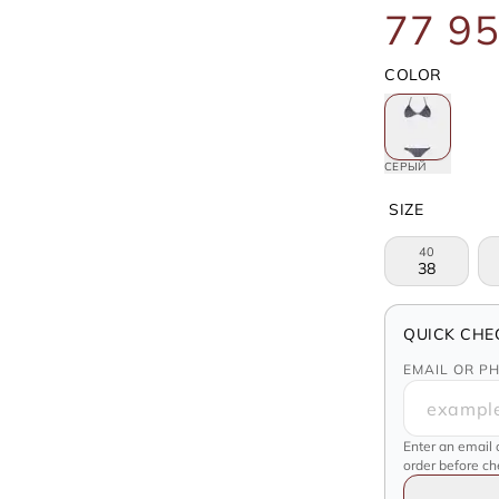
77 95
COLOR
СЕРЫЙ
SIZE
40
38
QUICK CHE
EMAIL OR P
Enter an email 
order before c