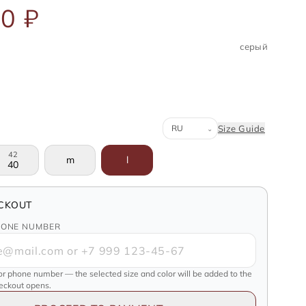
0 ₽
серый
Система размеров
Size Guide
⌄
42
m
l
40
CKOUT
HONE NUMBER
or phone number — the selected size and color will be added to the
heckout opens.