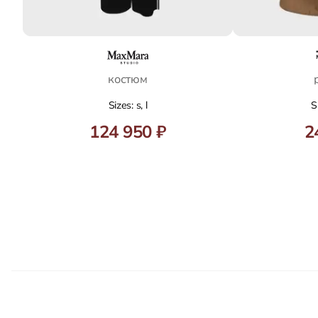
костюм
Sizes: s, l
S
124 950 ₽
2