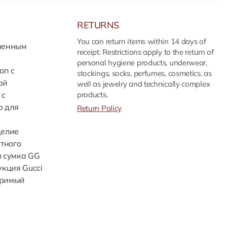
RETURNS
You can return items within 14 days of
рменным
receipt. Restrictions apply to the return of
personal hygiene products, underwear,
оп с
stockings, socks, perfumes, cosmetics, as
ой
well as jewelry and technically complex
 с
products.
р для
Return Policy
делие
нтного
я сумка GG
укция Gucci
оримый