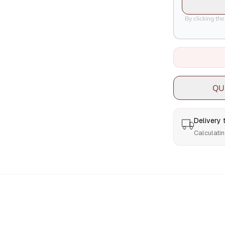
By clicking th
QU
Delivery
Calculatin